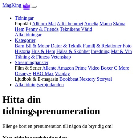
Mag
King
Tidningar
Populärt
Allt om Mat
Allt i hemmet
Amelia
Mama
Sköna
Hem
Penny & Friends
Teknikens Värld
Alla tidningar
Kategorier
Barn
Bil & Motor
Dator & Teknik
Familj & Relationer
Foto
Historia
Hus & Hem
Hälsa & Skönhet
Inredning
Mat & Vin
Träning & Fitness
Vetenskap
Streamingtjänster
Film & Serier
Allente
Amazon Prime Video
Boxer
C More
Disney+
HBO Max
Viaplay
Ljudbok & E-magasin
Bookbeat
Nextory
Storytel
Alla tidningserbjudanden
Hitta din
tidnings­prenumeration
Eller ge bort en prenumeration till någon du bryr dig om!