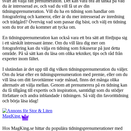
svårt att välja rätt prenumeration. Det kan vara bra att tänka på vad
du är intresserad av, och vad du vill få ut av din
tidningsprenumeration. Vill du ha en tidning som handlar om
fotografering och kameror, eller är du mer intresserad av inredning
och trädgård? Överväg vad som passar dig bäst, och välj en tidning
som du tror att du kommer att tycka om.
En tidningsprenumeration kan också vara ett bra sätt att fördjupa sig
i ett särskilt intressant ämne. Om du vill lära dig mer om
fotografering kan du välja en tidning som fokuserar på just detta
område. På så sätt kan du läsa om olika tekniker, tips och råd från
experter inom fältet.
I slutändan är det upp till dig vilken tidningsprenumeration du väljer.
Om du letar efter en tidningsprenumeration med premie, eller om du
vill läsa om ditt favoritämne varje månad, finns det många olika
alternativ att välja mellan. Genom att prenumerera på en tidning kan
du få tillgång till expertis och inspiration, samtidigt som du stödjer
författare och andra inblandade i tidningen. Så välj din favorittidning
och börja läsa idag!
Mag
King
Hos MagKing.se hittar du populära tidningsprenumerationer med