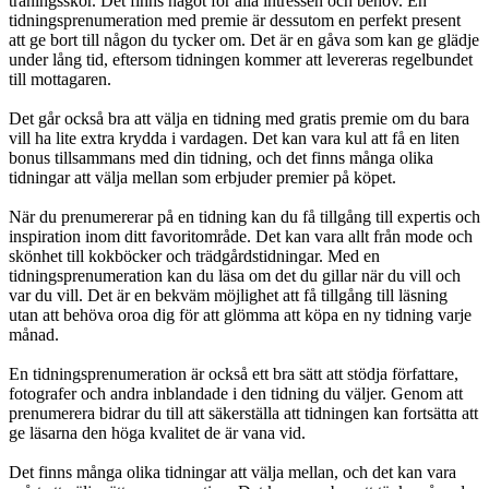
träningsskor. Det finns något för alla intressen och behov. En
tidningsprenumeration med premie är dessutom en perfekt present
att ge bort till någon du tycker om. Det är en gåva som kan ge glädje
under lång tid, eftersom tidningen kommer att levereras regelbundet
till mottagaren.
Det går också bra att välja en tidning med gratis premie om du bara
vill ha lite extra krydda i vardagen. Det kan vara kul att få en liten
bonus tillsammans med din tidning, och det finns många olika
tidningar att välja mellan som erbjuder premier på köpet.
När du prenumererar på en tidning kan du få tillgång till expertis och
inspiration inom ditt favoritområde. Det kan vara allt från mode och
skönhet till kokböcker och trädgårdstidningar. Med en
tidningsprenumeration kan du läsa om det du gillar när du vill och
var du vill. Det är en bekväm möjlighet att få tillgång till läsning
utan att behöva oroa dig för att glömma att köpa en ny tidning varje
månad.
En tidningsprenumeration är också ett bra sätt att stödja författare,
fotografer och andra inblandade i den tidning du väljer. Genom att
prenumerera bidrar du till att säkerställa att tidningen kan fortsätta att
ge läsarna den höga kvalitet de är vana vid.
Det finns många olika tidningar att välja mellan, och det kan vara